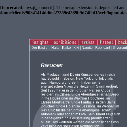
Deprecated
: mysql_connect(): The mysql extension is deprecated and 
/home/clients/90841414dd6cf27359e4589b9d74f2d1/web/logindata
Der Bastler
|
Haito
|
Kaiko
|
Kiki
|
Namito
|
Replicant
|
Silversur
Replicant
Als Produzent und DJ ein Künstler der es in sich
hat. Sowohl in Boston, New York und Tokio, als
auch Hamburg und Berlin haben seine
energetischen Mixes die Herzen im Sturm erobert.
Seit 1996 hat er in den größten Pariser Clubs
residiert: im Cithea für die Abendgesellschaft Deep
in the House oder im Wax fuer Hot Choes, im
Elysee Montmartre für die Fantazia, in den Bains
Douches für die Holanlsik Sessions, im Webbar, im
Rex Club für die berühmte Abendgesellschaft
Automatik oder sogar im OPA. Sein Talent zeigt sich
in der eigens für die Ausstellung produzierten
Musik. Des weiteren werden die Aktionsvideos von
Zevs mit einer speziellen Komposition