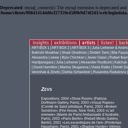
Deprecated
: mysql_connect(): The mysql extension is deprecated and 
/home/clients/90841414dd6cf27359e4589b9d74f2d1/web/logindata
ART-BOX 1
|
ART-BOX 2
|
ART-BOX 3
|
Julia Leihener & Andr
Bakhshi Moakhar
|
Shadi Ghadirian
|
Shideh Tami
|
Bita Fayya
Alexandra Loewe
|
Illyia Chichkan
|
Javier Galan
|
Rafael Ibar
Hardjanegara
|
Julia Leihener
|
Alexander Roytburd
|
Katchuk
|
David Hamilton
|
Marina Skugareva
|
Vlada Ralko
|
Dimitri Du
Vereshak & Zinets
|
Dahlia Schweitzer
|
Ruxandra Radulescu
Zevs
Expositions: 2004 »Show Room« (Patricia
Dorfmann Gallery, Paris), 2003 »Visual Rapes«
(Comité de Salut artistique, Paris), 2003 »Broken
Sunshine« (Fire House, New York), 2003 »L’art
emmele« (Mairie de Paris/ Ambassade d’Australie,
Paris), 2002 »Paris-Berlin« (Rebell Minds Gallery,
Berlin), 2001 »Les excentriques de l'art« (Printemps
Hausmann, Paris), 2001 »Shadow Hunter« Vitrines