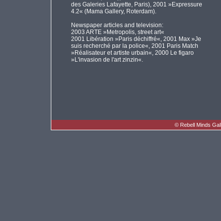
des Galeries Lafayette, Paris), 2001 »Expressure
4.2« (Mama Gallery, Roterdam).
Newspaper articles and television:
2003 ARTE »Metropolis, street art«
2001 Libération »Paris déchiffré«, 2001 Max »Je
suis recherché par la police«, 2001 Paris Match
»Réalisateur et artiste urbain«, 2000 Le figaro
»L'invasion de l'art zinzin«.
©
Rebell Minds Gal